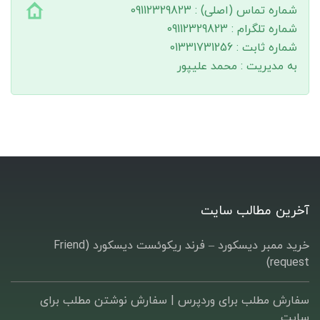
شماره تماس (اصلی) : 09112329823
شماره تلگرام : 09112329823
شماره ثابت : 01331731256
به مدیریت : محمد علیپور
آخرین مطالب سایت
خرید ممبر دیسکورد – فرند ریکوئست دیسکورد (Friend
request)
سفارش مطلب برای وردپرس |‌ سفارش نوشتن مطلب برای
سایت