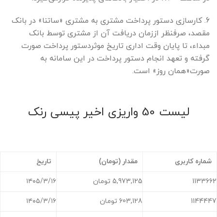
6. کارسازی دستور پرداخت مشتری به مشتری «ساتنا» در بانک
مقصد، صرفنظر اززمان دریافت آن از مشتری توسط بانک
مبداء، تا پایان وقت اداری تاریخ موثردستور پرداخت صورت
گرفته و تعهد انجام دستور پرداخت در این سامانه به
صورت«همان روز» است.
لیست 50 واریزی اخیر پیسی رنک
اثبات پرداختی ها
شماره کاربری
مقدار (تومان)
تاریخ
1133662
5,973,125 تومان
۱۴۰۵/۳/۱۶
1144447
603,128 تومان
۱۴۰۵/۳/۱۶