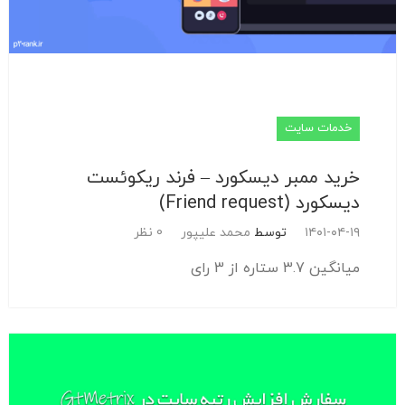
خدمات سایت
خرید ممبر دیسکورد – فرند ریکوئست
دیسکورد (Friend request)
۱۴۰۱-۰۴-۱۹
توسط
محمد علیپور
0 نظر
میانگین 3.7 ستاره از 3 رای