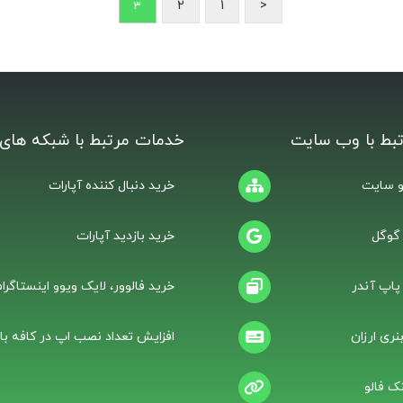
2
1
<
3
بط با وب سایت
خدمات مرتبط با شبکه های 
 سایت
خرید دنبال کننده آپارات
 گوگل
خرید بازدید آپارات
 پاپ آندر
خرید فالوور، لایک ویوو اینستاگرام
نری ارزان
افزایش تعداد نصب اپ در کافه باز
ک فالو