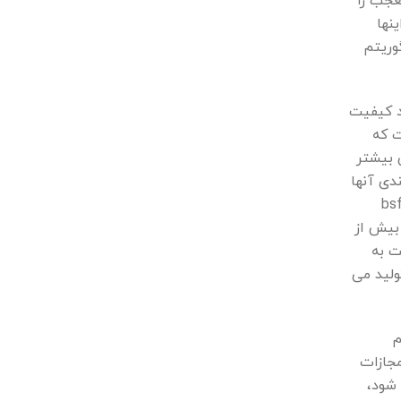
عجب را
نها
 های مختلفی از تغییرات که Google به الگوریتم
د کیفیت
ت که
 بیشتر
دی آنها
bsf-info
 بیش از
ت به
ولید می
م
مجازات
 شود،