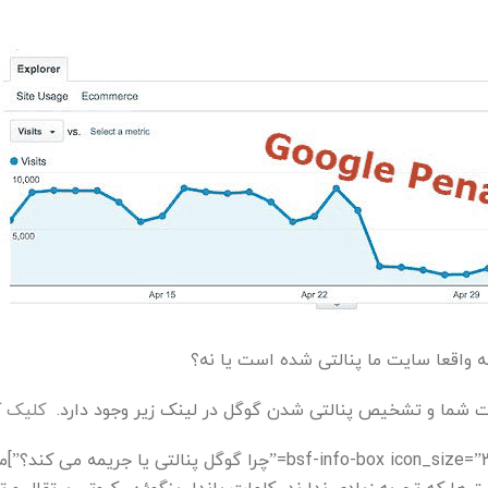
ه واقعا سایت ما پنالتی شده است یا نه؟
ت شما و تشخیص پنالتی شدن گوگل در لینک زیر وجود دارد.
کلیک ک
[/bsf-info-box][bsf-info-box icon_size=”32″ title=”چرا گوگل پنالتی یا جریمه می 