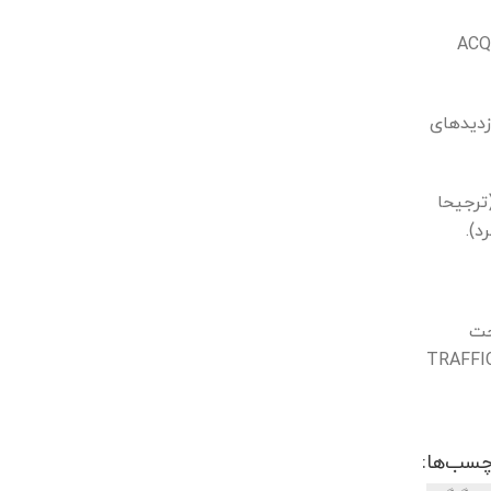
به ACQUISITION> All
 بازدیدهای
ترجیحا
حت
 را در مسیر جستجوی TRAFFIC / MANUAL
چسب‌ها: