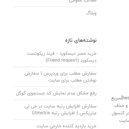
مطالب عمومی
وبلاگ
نوشته‌های تازه
خرید ممبر دیسکورد – فرند ریکوئست
دیسکورد (Friend request)
سفارش مطلب برای وردپرس |‌ سفارش
نوشتن مطلب برای سایت
رفع مشکل عدم نمایش کد جستجوی گوگل
[bsf-info-box icon_size=”32″ title=”چگونگی تشخیص و رفع پنالتی گوگل” heading_tag=”h1″]سریع
 و حذف
سفارش افزایش رتبه سایت در جی تی
متریکس | افزایش رتبه Gtmetrix
در
کنسول
سایت
خرید بازدید کننده خارجی سایت