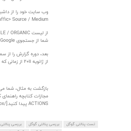
Traffic> Source / Medium برو
شما از جستجوی Google است.
بعد، دوره گزارش را از سم
از ژانویه 2011 از زمانی که Google در ماه فوریه سال 2011 یک آپدیت بزرگ به نام پاندا منتشر کرد).
بازگشت به مثال، شما می 
ACTIONS پیدا کنید.[/bsf-info-box]
تست پنالتی گوگل
بررسی پنالتی گوگل
بررسی پنالتی