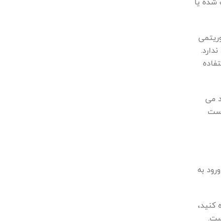
 شده یا
وریتمی
دارد.
فاده
د می
دست
رود به
هده کنید،
ست.