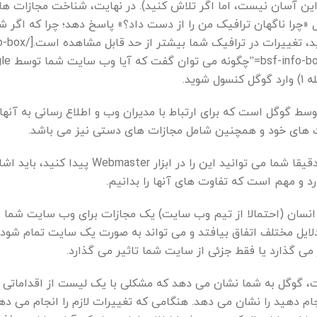
ین آسان نیست، اما اگر تلاش کنید). در نهایت، شناخت مجازات ها
 سوال «چرا ناگهان ترافیک من را از دست داد؟» پاسخ دهد؛ چرا که اگر شم
[-box icon_size=”32″ title
وید.
Webma ابزار متوسط ​​گوگل است که برای ارتباط با مدیران وب و اطلاع رسانی به آنه
 های خود و همچنین شامل مجازات های دستی نیز می باشد.
قبل از نشان دادن اینکه دقیقا شما می توانید این را در ابزار Webmaster پید
ک انسان (احتمالا از تیم وب سایت) یک مجازات برای وب سایت شما ا
ایل مختلف اتفاق بیافتد و می تواند به صورت یک سایت تمام شود 
 می گذارد یا فقط جزئی از سایت شما تاثیر می گذارد.
، گوگل به شما نشان می دهد که مشکلی با یک لیست از اقداماتی 
جام دهید را نشان می دهد. هنگامی که تغییرات لازم را انجام می ده