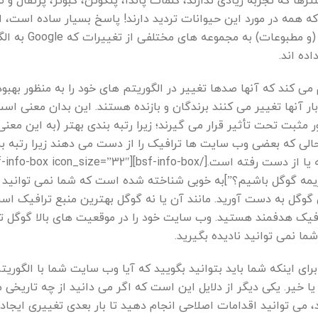
ها که تجربه زیادی ندارند، کلمات پاندا، پنگوئن، کبوتر، پرتقال و ت
که همه در مورد این حیوانات تردید دارند! پاسخ بسیار ساده است، ای
نامهایی هستند که گوگل (و مطبوعات) به مجموعه
ده اند.
می کند که آنها صدها تغییر در الگوریتم های خود را به منظور بهبو
ار آنها تغییر می کنند برندگان و بازنده هستند. این بدان معنی اس
 مثبت تحت تأثیر قرار می گیرند؛ زیرا رتبه بندی بهتر (به این معنی
لی که بعضی وب سایت ها ترافیک را از دست می دهند زیرا رتبه بن
به طور کامل کاهش یافته یا از دست رفته است.[/-box][bsf-info-box icon_size=”32″
قب جریمه گوگل باشیم؟”]به خوبی شناخته شده است که شما نمی توانید
 گوگل به دست آورید. مانند آن یا نه گوگل بهترین منبع ترافیک اس
رافیک هدفمند هستید. وب سایت خود را در موقعیت های بالا گوگل ت
شما نمی توانید نادیده بگیرید.
 برای اینکه شما باید بتوانید بگویید که آیا وب سایت شما با الگوریت
ست یا خیر. یکی دیگر از دلایل این است که اگر می دانید از چه تاریخی 
شوید، می توانید اقدامات اصلاحی انجام دهید تا بار بعدی تغییری ایجاد