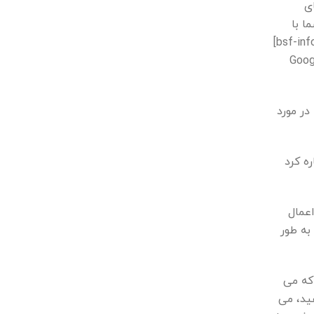
ی
ا با
مجازات ضربه ای وارد کنید، تغییرات در ترافیک شما بیشتر از حد قابل مشاهده است.[/bsf-info-box]
bsf-info=”چگونه می توان گفت که آیا وب سایت شما توسط Google
ا در مورد
ا کنید، باید اشاره کرد
عمال
به طور
که می
ید، می