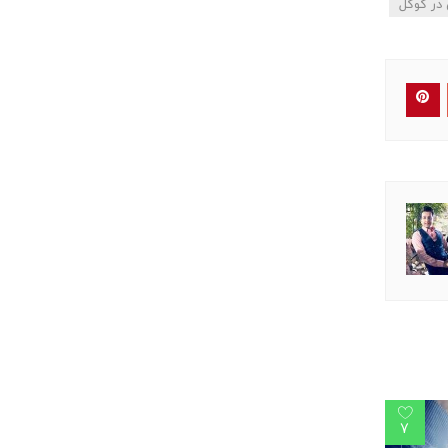
در گوگل
7