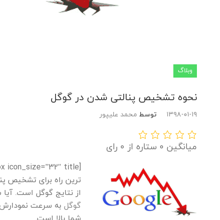
وبلاگ
نحوه تشخیص پنالتی شدن در گوگل
۱۳۹۸-۰۱-۱۹
توسط
محمد علیپور
میانگین 0 ستاره از 0 رای
ترین راه برای تشخیص پ
از نتایج گوگل است. آیا
گوگل
به سرعت نمودارش ک
شما بالا است.