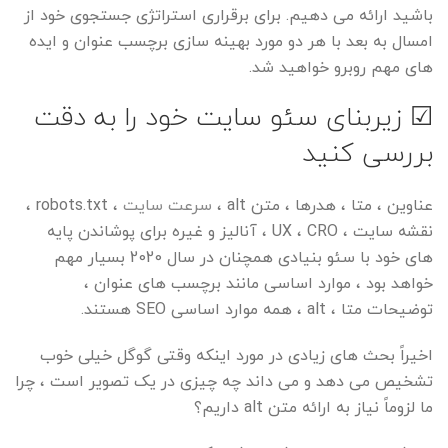
باشید ارائه می دهیم. برای برقراری استراتژی جستجوی خود از
امسال به بعد با هر دو مورد
بهینه سازی برچسب عنوان
و
ایده
های مهم
روبرو خواهید شد.
☑ زیربنای سئو سایت خود را به دقت
بررسی کنید
عناوین ، متا ، هدرها ، متن alt ،
سرعت سایت
، robots.txt ،
نقشه سایت ، UX ، CRO ، آنالیز و غیره برای پوشاندن پایه
های خود با سئو بنیادی همچنان در سال 2020 بسیار مهم
خواهد بود ، موارد اساسی مانند
برچسب های عنوان
،
توضیحات متا ، alt ، همه موارد اساسی SEO هستند.
اخیراً بحث های زیادی در مورد اینکه وقتی گوگل خیلی خوب
تشخیص می دهد و می داند چه چیزی در یک تصویر است ، چرا
ما لزوماً نیاز به ارائه متن alt داریم؟