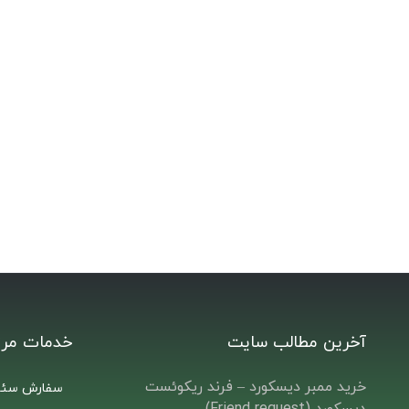
آخرین مطالب سایت
خدمات مرت
خرید ممبر دیسکورد – فرند ریکوئست
سفارش سئو