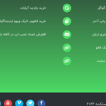
 گوگل
خرید بازدید آپارات
 پاپ آندر
خرید فالوور، لایک ویوو اینستاگرام
نری ارزان
افزایش تعداد نصب اپ در کافه باز
ک فالو
 سایت
ه 2022