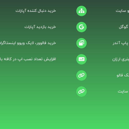
 سایت
خرید دنبال کننده آپارات
 گوگل
خرید بازدید آپارات
 پاپ آندر
خرید فالوور، لایک ویوو اینستاگرام
نری ارزان
افزایش تعداد نصب اپ در کافه باز
ک فالو
 سایت