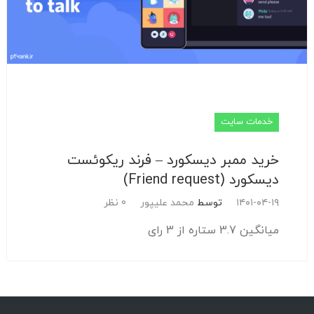
خدمات سایت
خرید ممبر دیسکورد – فرند ریکوئست
دیسکورد (Friend request)
۱۴۰۱-۰۴-۱۹
توسط
محمد علیپور
0 نظر
میانگین 3.7 ستاره از 3 رای