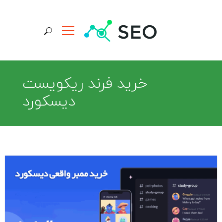
جستجو برای:
خرید فرند ریکویست
دیسکورد