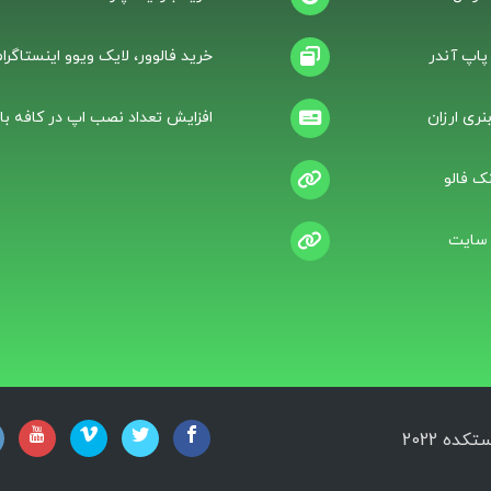
 پاپ آندر
خرید فالوور، لایک ویوو اینستاگرام
نری ارزان
افزایش تعداد نصب اپ در کافه باز
ک فالو
 سایت
ه 2022