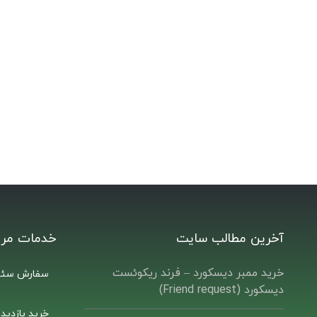
آخرین مطالب سایت
خدمات مرت
خرید ممبر دیسکورد – فرند ریکوئست
سفارش سئو
دیسکورد (Friend request)
خرید بازدید