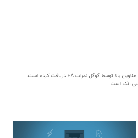
همانطور که در تصویر مقابل مشاهده می کنید، در هاست ارائه شده توسط هاستکده با همکاری متخصصین سئو p30rank تمامی عناوین بالا توسط گوگل نمرات A+ دریافت کرده است.
سی رنک است.