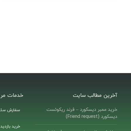
آخرین مطالب سایت
خدمات مرت
خرید ممبر دیسکورد – فرند ریکوئست
سفارش سئو
دیسکورد (Friend request)
خرید بازدید