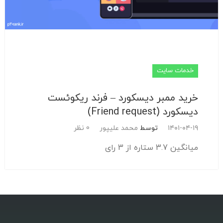
خدمات سایت
خرید ممبر دیسکورد – فرند ریکوئست
دیسکورد (Friend request)
۱۴۰۱-۰۴-۱۹
توسط
محمد علیپور
0 نظر
میانگین 3.7 ستاره از 3 رای