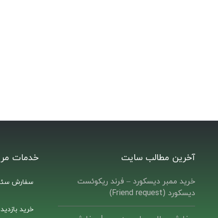
آخرین مطالب سایت
خدمات مرت
خرید ممبر دیسکورد – فرند ریکوئست
سفارش سئو
دیسکورد (Friend request)
خرید بازدید