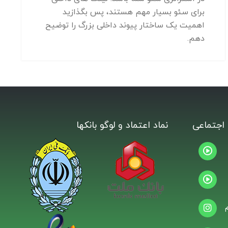
برای سئو بسیار مهم هستند، پس بگذازید
اهمیت یک ساختار پیوند داخلی بزرگ را توضیح
دهم.
اجتماعی
نماد اعتماد و لوگو بانکها