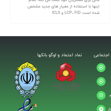
اینها با استفاده از معیار های جدید مشخص
شده است. LCP، FID و CLS!
اجتماعی
نماد اعتماد و لوگو بانکها
ار