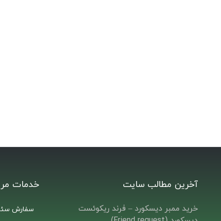
آخرین مطالب سایت
خدمات مرت
خرید ممبر دیسکورد – فرند ریکوئست
سفارش سئو
دیسکورد (Friend request)