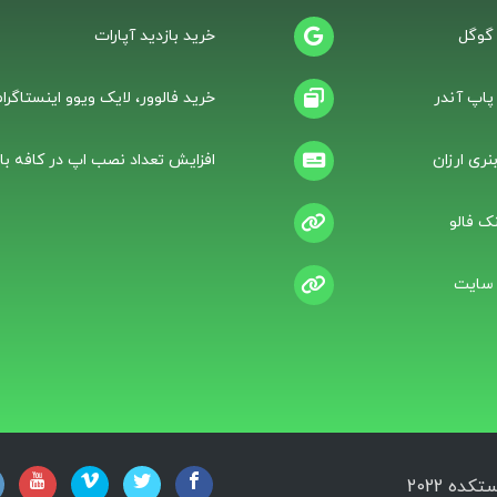
 گوگل
خرید بازدید آپارات
 پاپ آندر
خرید فالوور، لایک ویوو اینستاگرام
نری ارزان
افزایش تعداد نصب اپ در کافه باز
ک فالو
 سایت
ه 2022