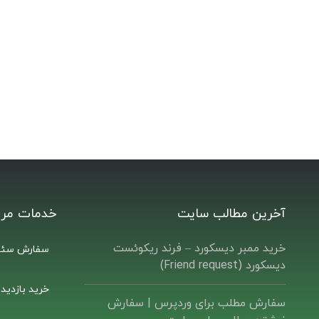
آخرین مطالب سایت
خدمات مرت
خرید ممبر دیسکورد – فرند ریکوئست
سفارش سئو
دیسکورد (Friend request)
خرید بازدید
سفارش مطلب برای وردپرس |‌ سفارش