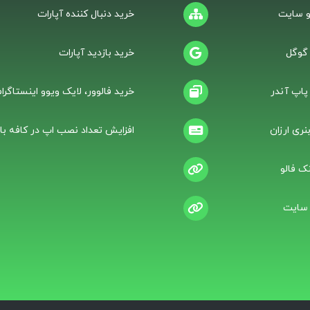
 سایت
خرید دنبال کننده آپارات
 گوگل
خرید بازدید آپارات
 پاپ آندر
خرید فالوور، لایک ویوو اینستاگرام
نری ارزان
افزایش تعداد نصب اپ در کافه باز
ک فالو
 سایت