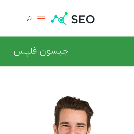
جستجو برای:
جیسون فلپس