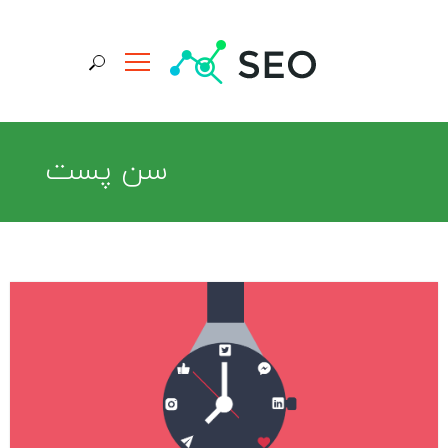
جستجو برای:
سن پست