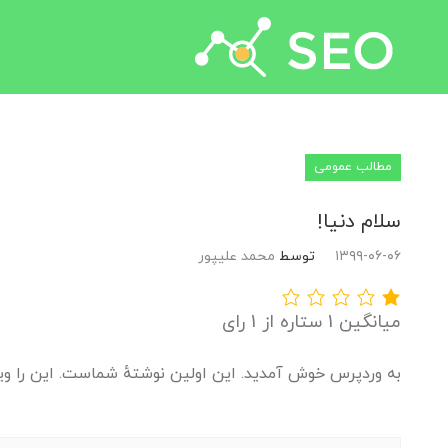
جستجو برای:
مطالب عمومی
سلام دنیا!
۱۳۹۹-۰۶-۰۶
توسط
محمد علیپور
میانگین 1 ستاره از 1 رای
به وردپرس خوش آمدید. این اولین نوشتهٔ شماست. این را و