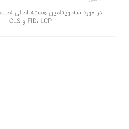
در مورد سه ویتامین هسته اصلی اطلا
FID، LCP و CLS