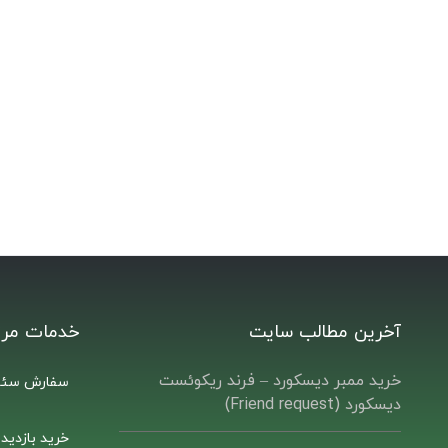
آخرین مطالب سایت
خدمات مرت
خرید ممبر دیسکورد – فرند ریکوئست
سفارش سئو
دیسکورد (Friend request)
خرید بازدید